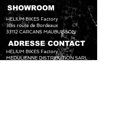
SHOWROOM
HELIUM BIKES Factory
3Bis route de Bordeaux
33112 CARCANS MAUBUISSON
ADRESSE CONTACT
HELIUM BIKES Factory
MEDULIENNE DISTRIBUTION SARL
4 CLOS DE LESCASSOT
33340 LESPARRE MEDOC
SERVICE COMMERCIAL ET
PRODUCTION
Mail Commerce Clients+SAV :
heliumbikes@gmail.com
Mail Usine et Production :
heliumbikesfactory@gmail.com
Téléphone Usine et Production :
06-61-
87-89-79