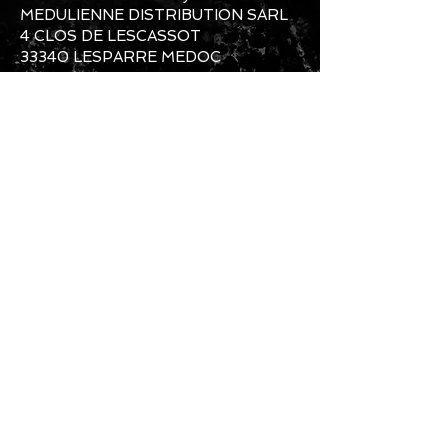
MEDULIENNE DISTRIBUTION SARL
4 CLOS DE LESCASSOT
33340 LESPARRE MEDOC
SERVICE COMMERCIAL ET
PRODUCTION
Mail Commerce Clients+SAV :
heliumbikes@gmail.com
Mail Usine et Production :
heliumbikesfactory@gmail.com
Téléphone Usine et Production :
06-61-
87-89-79
Téléphone Commercial:
07-60-55-07-
07
Instagram: #heliumbikes / Messenger :
@HELIUMBIKES
CONTACTEZ NOUS