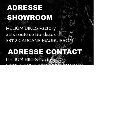
ADRESSE
SHOWROOM
HELIUM BIKES Factory
3Bis route de Bordeaux
33112 CARCANS MAUBUISSON
ADRESSE CONTACT
HELIUM BIKES Factory
MEDULIENNE DISTRIBUTION SARL
4 CLOS DE LESCASSOT
33340 LESPARRE MEDOC
SERVICE COMMERCIAL ET
PRODUCTION
Mail Commerce Clients+SAV :
heliumbikes@gmail.com
Mail Usine et Production :
heliumbikesfactory@gmail.com