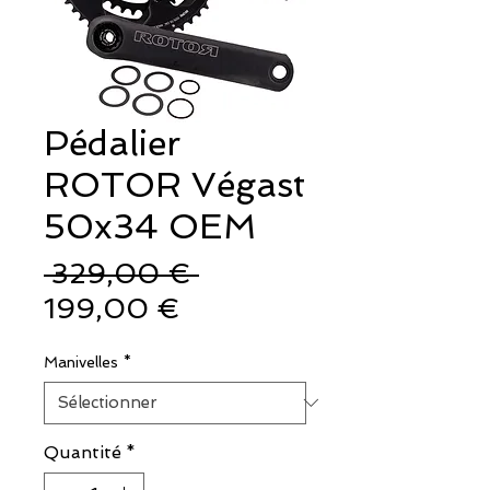
Pédalier
ROTOR Végast
50x34 OEM
Prix
 329,00 € 
Prix
original
199,00 €
promotionnel
Manivelles
*
Quantité
*