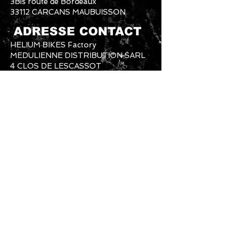
3Bis route de Bordeaux
33112 CARCANS MAUBUISSON
ADRESSE CONTACT
HELIUM BIKES Factory
MEDULIENNE DISTRIBUTION SARL
4 CLOS DE LESCASSOT
33340 LESPARRE MEDOC
SERVICE COMMERCIAL ET
PRODUCTION
Mail Commerce Clients+SAV :
heliumbikes@gmail.com
Mail Usine et Production :
heliumbikesfactory@gmail.com
Téléphone Usine et Production :
06-61-
87-89-79
Téléphone Commercial:
07-60-55-07-
07
Instagram: #heliumbikes / Messenger :
@HELIUMBIKES