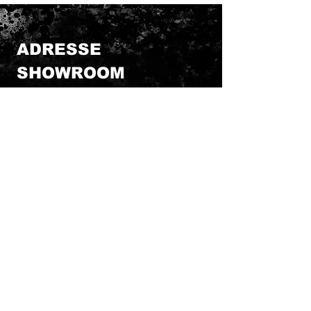
ADRESSE
SHOWROOM
HELIUM BIKES Factory
3Bis route de Bordeaux
33112 CARCANS MAUBUISSON
ADRESSE CONTACT
HELIUM BIKES Factory
MEDULIENNE DISTRIBUTION SARL
4 CLOS DE LESCASSOT
33340 LESPARRE MEDOC
SERVICE COMMERCIAL ET
PRODUCTION
Mail Commerce Clients+SAV :
heliumbikes@gmail.com
Mail Usine et Production :