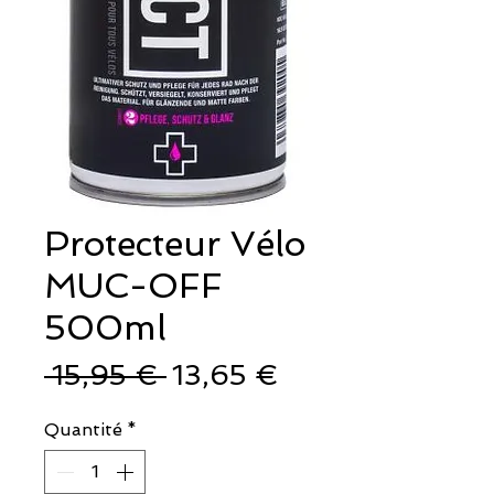
Protecteur Vélo
MUC-OFF
500ml
Prix
Prix
 15,95 € 
13,65 €
original
promotionnel
Quantité
*