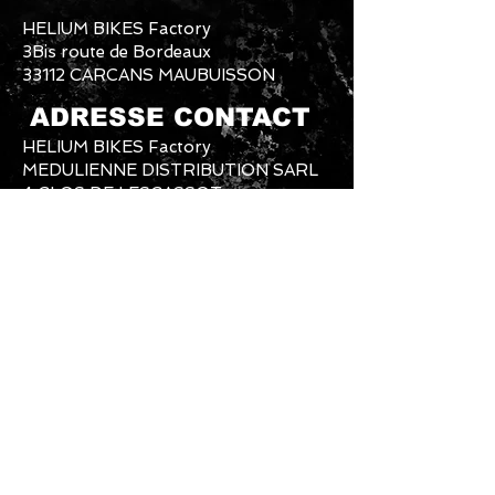
HELIUM BIKES Factory
3Bis route de Bordeaux
33112 CARCANS MAUBUISSON
ADRESSE CONTACT
HELIUM BIKES Factory
MEDULIENNE DISTRIBUTION SARL
4 CLOS DE LESCASSOT
33340 LESPARRE MEDOC
SERVICE COMMERCIAL ET
PRODUCTION
Mail Commerce Clients+SAV :
heliumbikes@gmail.com
Mail Usine et Production :
heliumbikesfactory@gmail.com
Téléphone Usine et Production :
06-61-
87-89-79
Téléphone Commercial:
07-60-55-07-
07