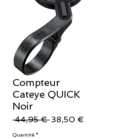
Compteur
Cateye QUICK
Noir
Prix
Prix
 44,95 € 
38,50 €
original
promotionnel
Quantité
*