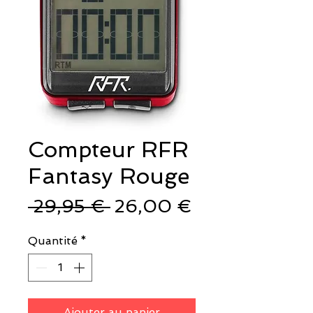
Compteur RFR
Fantasy Rouge
Prix
Prix
 29,95 € 
26,00 €
original
promotionnel
Quantité
*
Ajouter au panier