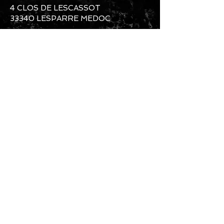
4 CLOS DE LESCASSOT
33340 LESPARRE MEDOC
SERVICE COMMERCIAL ET
PRODUCTION
Mail Commerce Clients+SAV :
heliumbikes@gmail.com
Mail Usine et Production :
heliumbikesfactory@gmail.com
Téléphone Usine et Production :
06-61-
87-89-79
Téléphone Commercial:
07-60-55-07-
07
Instagram: #heliumbikes / Messenger :
@HELIUMBIKES
CONTACTEZ NOUS