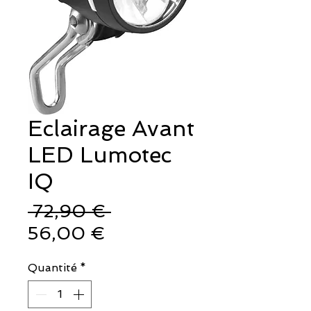
Eclairage Avant
LED Lumotec
IQ
Prix
 72,90 € 
Prix
original
56,00 €
promotionnel
Quantité
*