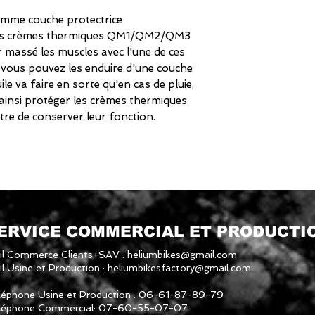
 comme couche protectrice
les crèmes thermiques QM1/QM2/QM3
 massé les muscles avec l'une de ces
vous pouvez les enduire d'une couche
le va faire en sorte qu'en cas de pluie,
a ainsi protéger les crèmes thermiques
re de conserver leur fonction.
ERVICE COMMERCIAL ET PRODUCTI
il Commerce Clients+SAV :
heliumbikes@gmail.com
l Usine et Production :
heliumbikesfactory@gmail.com
léphone Usine et Production : 06-61-87-89-79
léphone Commercial: 07-60-55-07-07