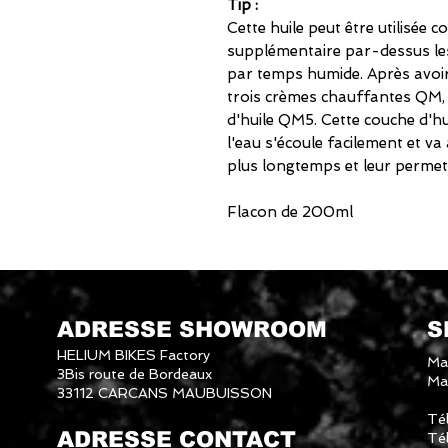
Tip :
Cette huile peut être utilisée
supplémentaire par-dessus 
par temps humide. Après avoir
trois crèmes chauffantes QM, 
d'huile QM5. Cette couche d'hui
l'eau s'écoule facilement et v
plus longtemps et leur permett
Flacon de 200ml
ADRESSE SHOWROOM
S
HELIUM BIKES Factory
Ma
3Bis route de Bordeaux
Mai
33112 CARCANS MAUBUISSON
Té
ADRESSE CONTACT
Té