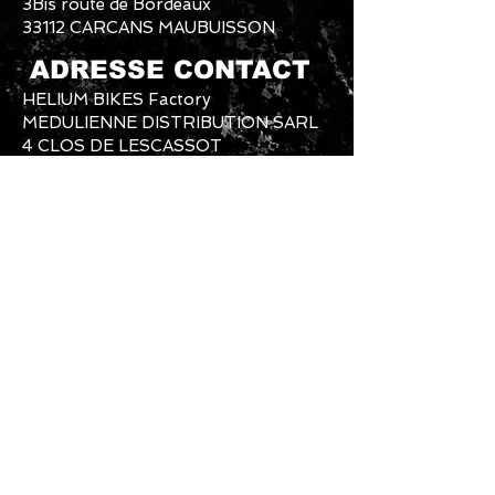
3Bis route de Bordeaux
33112 CARCANS MAUBUISSON
ADRESSE CONTACT
HELIUM BIKES Factory
MEDULIENNE DISTRIBUTION SARL
4 CLOS DE LESCASSOT
33340 LESPARRE MEDOC
SERVICE COMMERCIAL ET
PRODUCTION
Mail Commerce Clients+SAV :
heliumbikes@gmail.com
Mail Usine et Production :
heliumbikesfactory@gmail.com
Téléphone Usine et Production :
06-61-
87-89-79
Téléphone Commercial:
07-60-55-07-
07
Instagram: #heliumbikes / Messenger :
@HELIUMBIKES