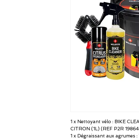
1 x Nettoyant vélo : BIKE
CITRON (1L) (REF P2R 19864
1 x Dégraissant aux agrume