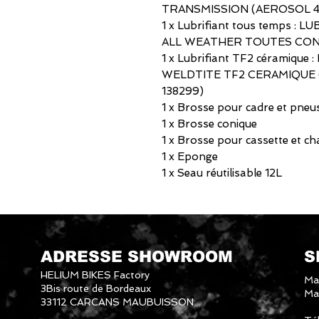
TRANSMISSION (AEROSOL 40
1 x Lubrifiant tous temps 
ALL WEATHER TOUTES CONDI
1 x Lubrifiant TF2 céramiqu
WELDTITE TF2 CERAMIQUE 
138299)
1 x Brosse pour cadre et pneu
1 x Brosse conique
1 x Brosse pour cassette et ch
1 x Eponge
1 x Seau réutilisable 12L
ADRESSE SHOWROOM
S
HELIUM BIKES Factory
Ma
3Bis route de Bordeaux
Mai
33112 CARCANS MAUBUISSON