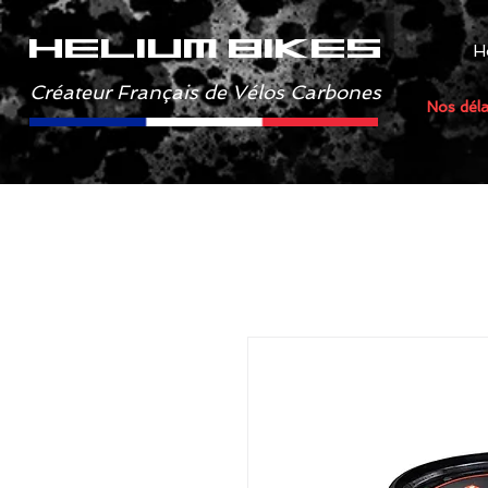
helium bikes
H
Créateur Français de Vélos Carbones
Nos déla