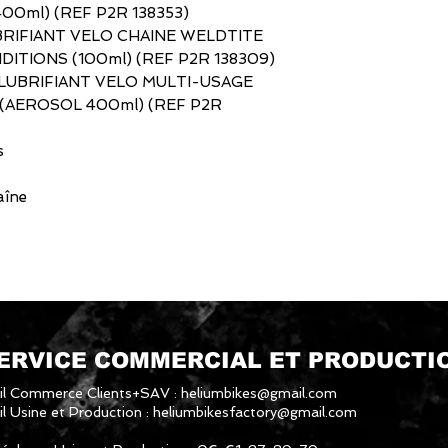
0ml) (REF P2R 138353)
: LUBRIFIANT VELO CHAINE WELDTITE
TIONS (100ml) (REF P2R 138309)
e : LUBRIFIANT VELO MULTI-USAGE
(AEROSOL 400ml) (REF P2R
s
aîne
ERVICE COMMERCIAL ET PRODUCTI
il Commerce Clients+SAV :
heliumbikes@gmail.com
l Usine et Production :
heliumbikesfactory@gmail.com