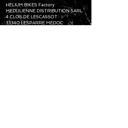
HELIUM BIKES Factory
MEDULIENNE DISTRIBUTION SARL
4 CLOS DE LESCASSOT
33340 LESPARRE MEDOC
SERVICE COMMERCIAL ET
PRODUCTION
Mail Commerce Clients+SAV :
heliumbikes@gmail.com
Mail Usine et Production :
heliumbikesfactory@gmail.com
Téléphone Usine et Production :
06-61-
87-89-79
Téléphone Commercial:
07-60-55-07-
07
Instagram: #heliumbikes / Messenger :
@HELIUMBIKES
CONTACTEZ NOUS