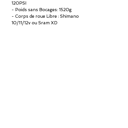
120PSI
- Poids sans Bocages: 1520g
- Corps de roue Libre : Shimano
10/11/12v ou Sram XD
ADRESSE
SHOWROOM
HELIUM BIKES Factory
3Bis route de Bordeaux
33112 CARCANS MAUBUISSON