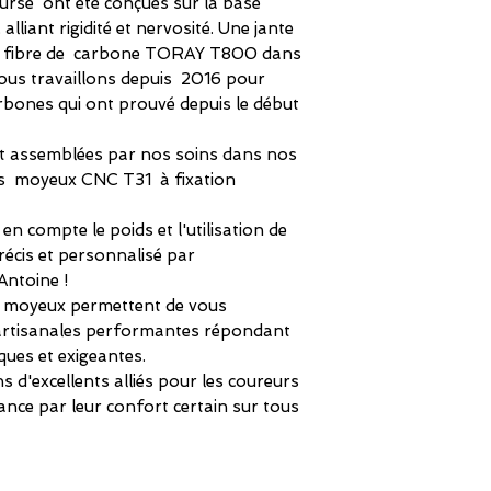
rse ont été conçues sur la base
liant rigidité et nervosité. Une jante
fibre de carbone TORAY T800 dans
ous travaillons depuis 2016 pour
rbones qui ont prouvé depuis le début
t assemblées par nos soins dans nos
des moyeux CNC T31 à fixation
n compte le poids et l'utilisation de
écis et personnalisé par
Antoine !
ces moyeux permettent de vous
artisanales performantes répondant
iques et exigeantes.
 d'excellents alliés pour les coureurs
nce par leur confort certain sur tous