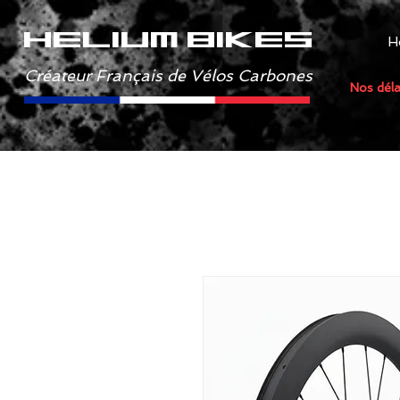
helium bikes
H
Créateur Français de Vélos Carbones
Nos déla