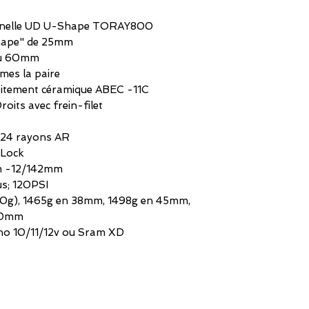
ionnelle UD U-Shape TORAY800
hape" de 25mm
ou 60mm
es la paire
aitement céramique ABEC -11C
its avec frein-filet
 24 rayons AR
-Lock
mm -12/142mm
s; 120PSI
20g), 1465g en 38mm, 1498g en 45mm,
60mm
ano 10/11/12v ou Sram XD