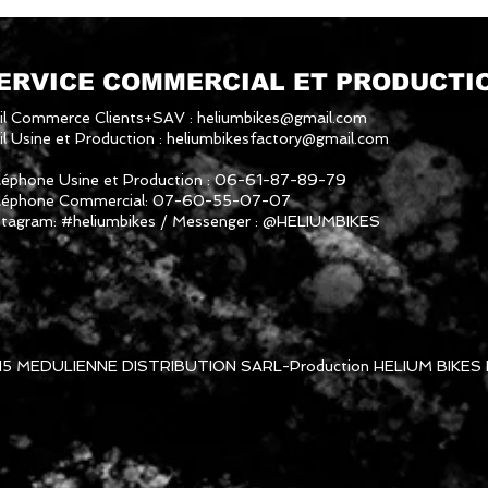
ERVICE COMMERCIAL ET PRODUCTI
il Commerce Clients+SAV :
heliumbikes@gmail.com
l Usine et Production :
heliumbikesfactory@gmail.com
léphone Usine et Production : 06-61-87-89-79
léphone Commercial: 07-60-55-07-07
stagram: #heliumbikes / Messenger : @HELIUMBIKES
15 MEDULIENNE DISTRIBUTION SARL-Production HELIUM BIKES 