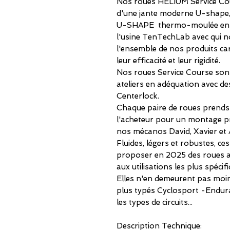
Nos roues HELIUM Service Cou
d'une jante moderne U-shape, al
U-SHAPE thermo-moulée en 
l'usine TenTechLab avec qui n
l'ensemble de nos produits ca
leur efficacité et leur rigidité.
Nos roues Service Course son
ateliers en adéquation avec 
Centerlock.
Chaque paire de roues prends e
l'acheteur pour un montage pr
nos mécanos David, Xavier et 
Fluides, légers et robustes, 
proposer en 2025 des roues 
aux utilisations les plus spécif
Elles n'en demeurent pas moins
plus typés Cyclosport -Endura
les types de circuits...
Description Technique: