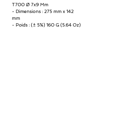
T700 Ø 7x9 Mm
- Dimensions : 275 mm x 142
mm
- Poids : (± 5%) 160 G (5.64 Oz)
ADRESSE
SHOWROOM
HELIUM BIKES Factory
3Bis route de Bordeaux
33112 CARCANS MAUBUISSON
ADRESSE CONTACT
HELIUM BIKES Factory
MEDULIENNE DISTRIBUTION SARL