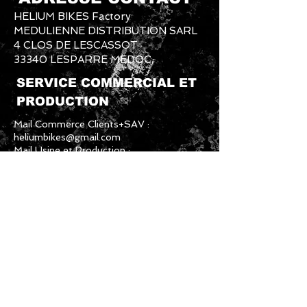
HELIUM BIKES Factory
MEDULIENNE DISTRIBUTION SARL
4 CLOS DE LESCASSOT
33340 LESPARRE MEDOC
SERVICE COMMERCIAL ET
PRODUCTION
Mail Commerce Clients+SAV :
heliumbikes@gmail.com
Mail Usine et Production :
heliumbikesfactory@gmail.com
Téléphone Usine et Production :
06-61-
87-89-79
Téléphone Commercial:
07-60-55-07-
07
Instagram: #heliumbikes / Messenger :
@HELIUMBIKES
CONTACTEZ NOUS