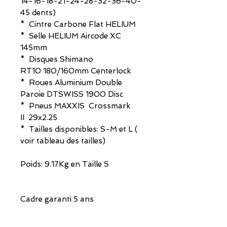
14-16-18-21-24-28-32-36-40-
45 dents)
* Cintre Carbone Flat HELIUM
* Selle HELIUM Aircode XC
145mm
* Disques Shimano
RT10 180/160mm Centerlock
* Roues Aluminium Double
Paroie DTSWISS 1900 Disc
* Pneus MAXXIS Crossmark
II 29x2.25
* Tailles disponibles: S-M et L (
voir tableau des tailles)
Poids: 9.17Kg en Taille S
Cadre garanti 5 ans